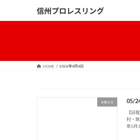
コ
ナ
信州プロレスリング
ン
ビ
テ
ゲ
ン
ー
ツ
シ
へ
ョ
ス
ン
キ
に
ッ
移
HOME
2026年4月4日
プ
動
05/
お知らせ
【日程
村・筑
年5月