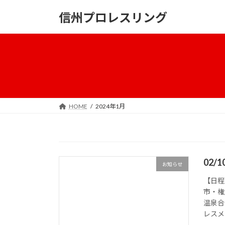
コ
ナ
信州プロレスリング
ン
ビ
テ
ゲ
ン
ー
ツ
シ
へ
ョ
ス
ン
キ
に
ッ
移
HOME
2024年1月
プ
動
02/
お知らせ
【日程
市・権
温泉合
レスメ 