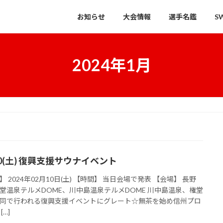
お知らせ
大会情報
選手名鑑
S
2024年1月
10(土) 復興支援サウナイベント
】 2024年02月10日(土) 【時間】 当日会場で発表 【会場】 長野
堂温泉テルメDOME、川中島温泉テルメDOME 川中島温泉、権堂
同で行われる復興支援イベントにグレート☆無茶を始め信州プロ
[…]