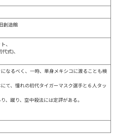
上田創造館
ット、
初代式)、
クになるべく、一時、単身メキシコに渡ることも検
n松本にて、憧れの初代タイガーマスク選手と６人タッ
。
あり、蹴り、空中殺法には定評がある。