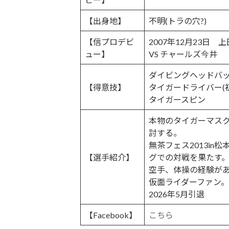
:
【出身地】
不明(トラの穴?)
【信プロデビ
2007年12月23日 
ュー】
VS チャールズ今井
ダイビングヘッドバ
【得意技】
タイガードライバー(
タイガースピン
本物のタイガーマス
討する。
無茶フェス2013i
【選手紹介】
グでの対戦を果たす
空手、体操の経験が
仮面ライダーファン。
2026年5月引退
【Facebook】
こちら