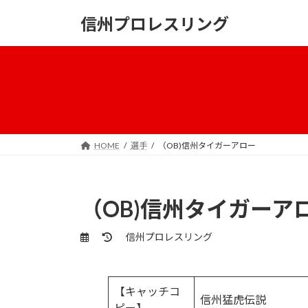
コ
ナ
信州プロレスリング
ン
ビ
テ
ゲ
ン
ー
ツ
シ
へ
ョ
ス
ン
キ
に
ッ
移
HOME
選手
（OB)信州タイガーアロー
プ
動
（OB)信州タイガーア
最
信州プロレスリング
終
更
新
【キャッチコ
日
信州猛虎伝説
時
ピー】