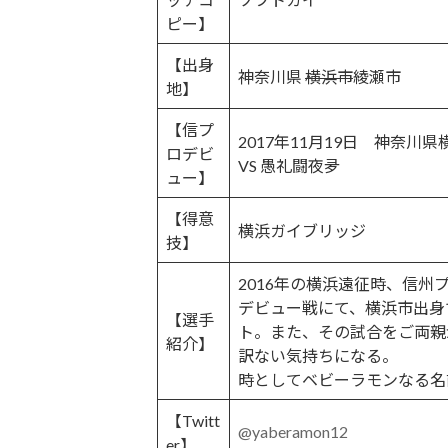
:
ピー】
【出身
神奈川県
横浜市
綾瀬市
地】
【信プ
2017年11月19日 神奈川
ロデビ
VS 愚礼闘夜夛
ュー】
【得意
横浜ガイブリッジ
技】
2016年の横浜遠征時、信
デビュー戦にて、横浜市出身
【選手
ト。また、その試合をご両親
紹介】
訳ない気持ちになる。
時としてベビーラモンなる名
【Twitt
@yaberamon12
er】