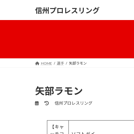
コ
ナ
信州プロレスリング
ン
ビ
テ
ゲ
ン
ー
ツ
シ
へ
ョ
ス
ン
キ
に
ッ
移
HOME
選手
矢部ラモン
プ
動
矢部ラモン
最
信州プロレスリング
終
更
新
【キャ
日
時
ッチコ
ソフトガイ