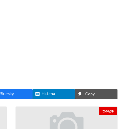
Bluesky
Hatena
Copy
次の記事