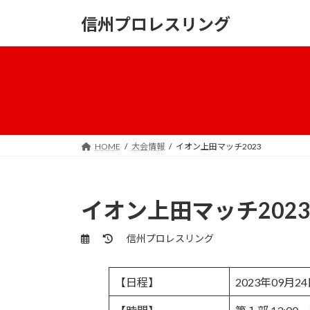
コ
ナ
信州プロレスリング
ン
ビ
テ
ゲ
ン
ー
ツ
シ
へ
ョ
ス
ン
キ
に
ッ
移
HOME
大会情報
イオン上田マッチ2023
プ
動
イオン上田マッチ202
最
信州プロレスリング
終
更
新
【日程】
2023年09月24
日
時