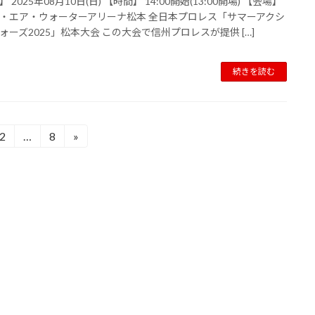
 2025年08月10日(日) 【時間】 14:00開始(13:00開場) 【会場】
・エア・ウォーターアリーナ松本 全日本プロレス「サマーアクシ
ォーズ2025」松本大会 この大会で信州プロレスが提供 […]
続きを読む
2
…
8
»
固
固
定
定
ペ
ペ
ー
ー
ジ
ジ