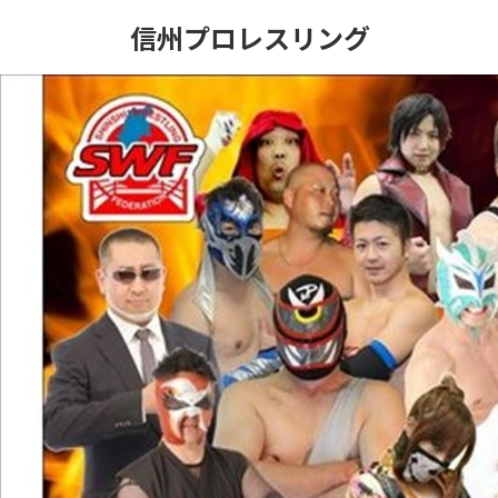
コ
ナ
信州プロレスリング
ン
ビ
テ
ゲ
ン
ー
ツ
シ
へ
ョ
ス
ン
キ
に
ッ
移
プ
動