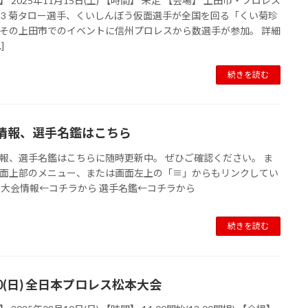
】 2025年11月15日(土) 【時間】 未定 【会場】 上田市・プロレス
23 菊タロー選手、くいしんぼう仮面選手が全国を回る「くい菊珍
その上田市でのイベントに信州プロレスから数選手が参加。 詳細
]
続きを読む
情報、選手名鑑はこちら
報、選手名鑑はこちらに随時更新中。 ぜひご確認ください。 ま
面上部のメニュー、または画面左上の「≡」からもリンクしてい
 大会情報←コチラから 選手名鑑←コチラから
続きを読む
10(日) 全日本プロレス松本大会