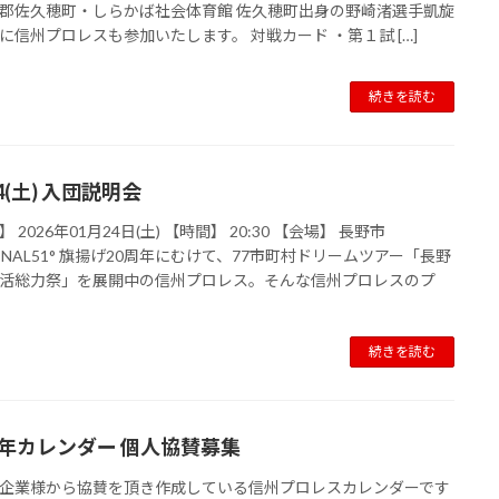
郡佐久穂町・しらかば社会体育館 佐久穂町出身の野崎渚選手凱旋
に信州プロレスも参加いたします。 対戦カード ・第１試 […]
続きを読む
24(土) 入団説明会
 2026年01月24日(土) 【時間】 20:30 【会場】 長野市
MINAL51° 旗揚げ20周年にむけて、77市町村ドリームツアー「長野
活総力祭」を展開中の信州プロレス。そんな信州プロレスのプ
続きを読む
26年カレンダー 個人協賛募集
企業様から協賛を頂き作成している信州プロレスカレンダーです