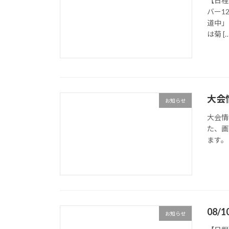
【日程
バー1
道中」
は菊 […
大会
お知らせ
大会情
た、画
ます。
08/
お知らせ