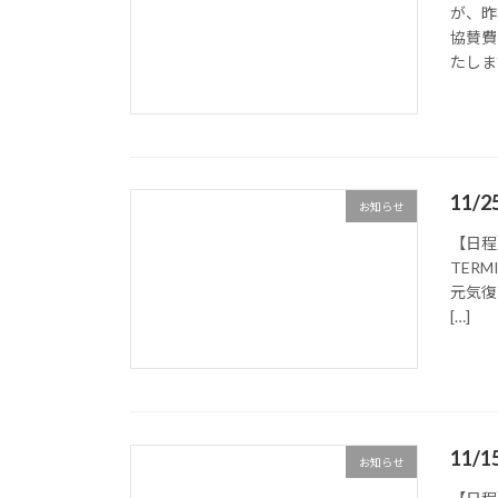
が、昨
協賛費
たしま
11/
お知らせ
【日程】
TER
元気復
[…]
11/
お知らせ