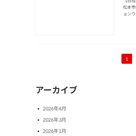
【日程】
松本市
ョンウ
投
1
固
定
稿
ペ
の
ー
アーカイブ
ジ
ペ
ー
2026年4月
ジ
2026年3月
送
2026年1月