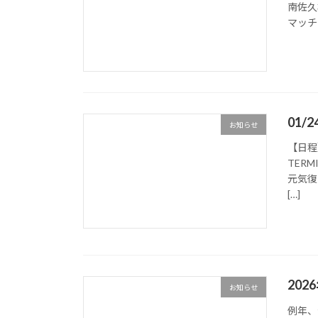
南佐久
マッチ
01/
お知らせ
【日程】
TER
元気復
[…]
20
お知らせ
例年、